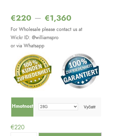
Hodnoceno
2
4.50
z 5 na
základě
–
€
220
€
1,360
hodnocení
zákazníků
For Wholesale please contact us at
Wickr ID: @williamspro
or via Whatsapp
Hmotnost
Vyčistit
€
220
S