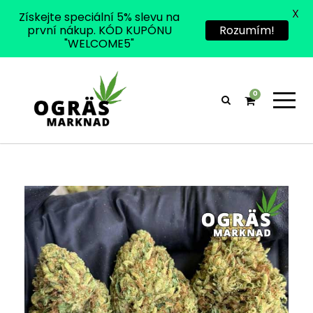
X
Získejte speciální 5% slevu na
první nákup. KÓD KUPÓNU
Rozumím!
"WELCOME5"
0