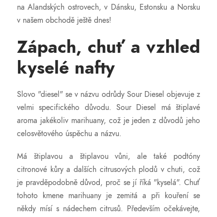
na Alandských ostrovech, v Dánsku, Estonsku a Norsku
v našem obchodě ještě dnes!
Zápach, chuť a vzhled
kyselé nafty
Slovo "diesel" se v názvu odrůdy Sour Diesel objevuje z
velmi specifického důvodu. Sour Diesel má štiplavé
aroma jakékoliv marihuany, což je jeden z důvodů jeho
celosvětového úspěchu a názvu.
Má štiplavou a štiplavou vůni, ale také podtóny
citronové kůry a dalších citrusových plodů v chuti, což
je pravděpodobně důvod, proč se jí říká "kyselá". Chuť
tohoto kmene marihuany je zemitá a při kouření se
někdy mísí s nádechem citrusů. Především očekávejte,