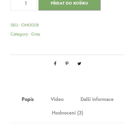
PŘIDAT DO KOŠÍKU
o
u
r
SKU:
OM0008
D
Category:
Gras
i
e
s
e
l
m
n
o
Popis
Video
Další informace
ž
Hodnocení (3)
s
t
v