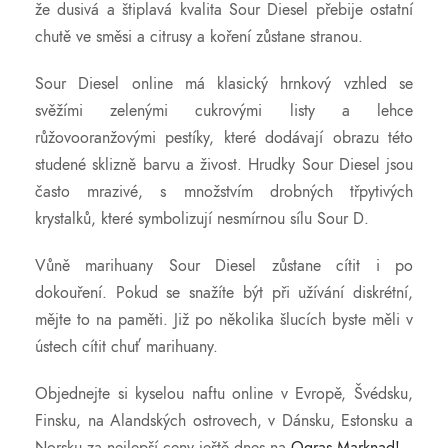
že dusivá a štiplavá kvalita Sour Diesel přebije ostatní
chutě ve směsi a citrusy a koření zůstane stranou.
Sour Diesel online má klasický hrnkový vzhled se
svěžími zelenými cukrovými listy a lehce
růžovooranžovými pestíky, které dodávají obrazu této
studené sklizně barvu a živost. Hrudky Sour Diesel jsou
často mrazivé, s množstvím drobných třpytivých
krystalků, které symbolizují nesmírnou sílu Sour D.
Vůně marihuany Sour Diesel zůstane cítit i po
dokouření. Pokud se snažíte být při užívání diskrétní,
mějte to na paměti. Již po několika šlucích byste měli v
ústech cítit chuť marihuany.
Objednejte si kyselou naftu online v Evropě, Švédsku,
Finsku, na Alandských ostrovech, v Dánsku, Estonsku a
Norsku za nejlepší ceny ještě dnes na
Ogras Marknad!