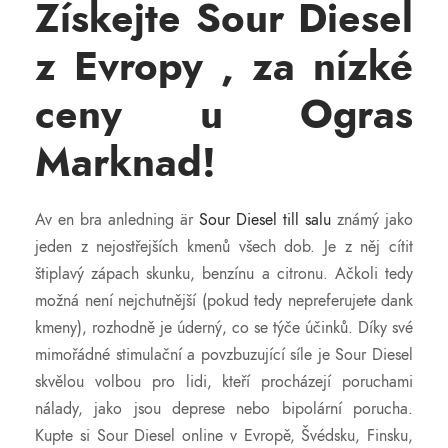
Získejte Sour Diesel
í
z Evropy , za nízké
ceny u Ogras
Marknad!
Av en bra anledning är
Sour Diesel till salu
známý jako
jeden z nejostřejších kmenů všech dob. Je z něj cítit
štiplavý zápach skunku, benzínu a citronu. Ačkoli tedy
možná není nejchutnější (pokud tedy nepreferujete dank
kmeny), rozhodně je úderný, co se týče účinků. Díky své
mimořádné stimulační a povzbuzující síle je Sour Diesel
skvělou volbou pro lidi, kteří procházejí poruchami
nálady, jako jsou deprese nebo bipolární porucha.
Kupte si Sour Diesel online v Evropě, Švédsku, Finsku,