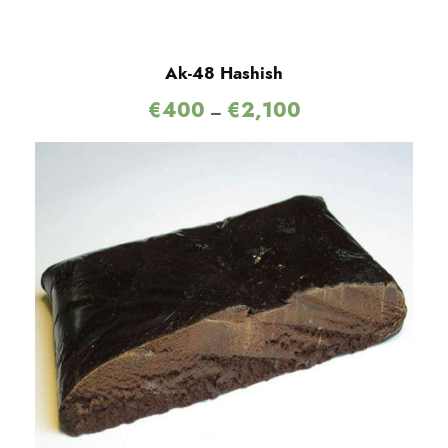
Ak-48 Hashish
€
400
€
2,100
–