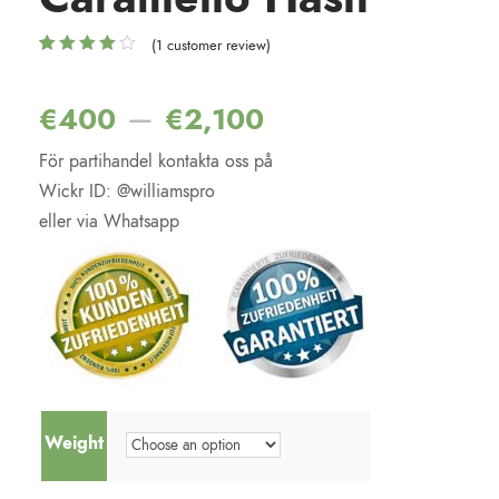
(
1
customer review)
Rated
1
4.00
out of 5
based on
–
€
400
€
2,100
customer
rating
För partihandel kontakta oss på
Wickr ID: @williamspro
eller via Whatsapp
Weight