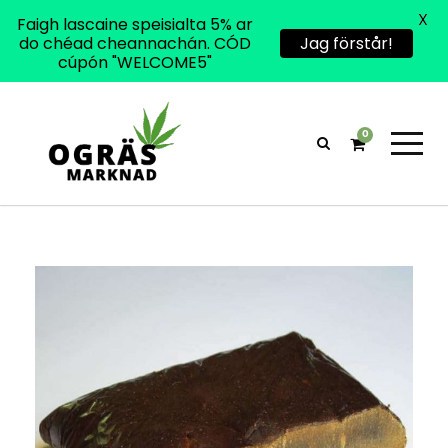
X
Faigh lascaine speisialta 5% ar
do chéad cheannachán. CÓD
Jag förstår!
cúpón "WELCOME5"
0