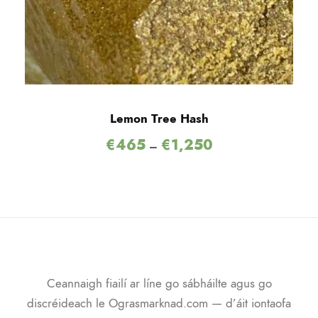
Lemon Tree Hash
€
465
€
1,250
–
Ceannaigh fiailí ar líne go sábháilte agus go
discréideach le Ograsmarknad.com — d’áit iontaofa