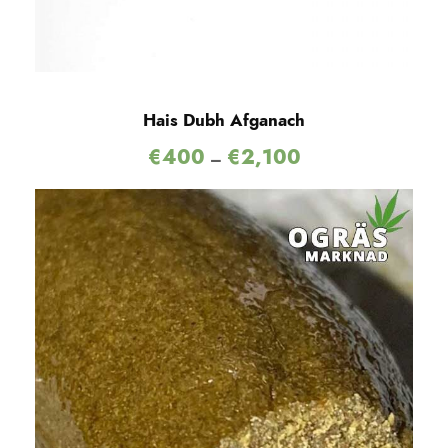
Hais Dubh Afganach
€
400
€
2,100
–