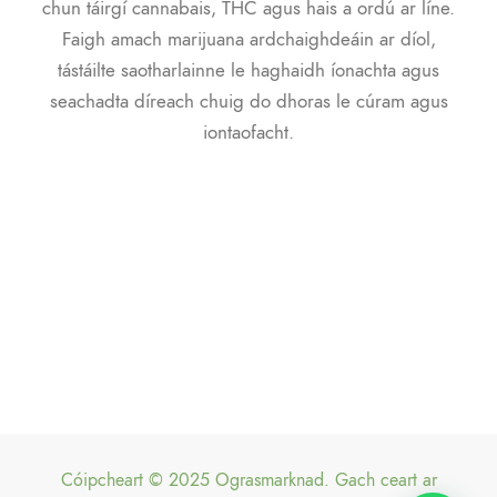
chun táirgí cannabais, THC agus hais a ordú ar líne.
Faigh amach marijuana ardchaighdeáin ar díol,
tástáilte saotharlainne le haghaidh íonachta agus
seachadta díreach chuig do dhoras le cúram agus
iontaofacht.
Cóipcheart © 2025 Ograsmarknad. Gach ceart ar