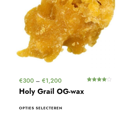
€
300
€
1,200
–
Waardering
2
Holy Grail OG-wax
4.50
op 5
gebaseerd
op
klantbeoord
OPTIES SELECTEREN
elingen