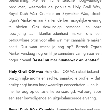
bestemming. Met een ruime selectie hoogwaardige
producten, waaronder de populaire Holy Grail Wax,
Royal Kush Wax Crumble en Skywalker Wax, streeft
Ogra's Market ernaar klanten de best mogelijke ervaring
te bieden. Ons deskundige personeel en onze
toewijding aan klanttevredenheid maken ons een
betrouwbare bron voor alles wat met cannabis te maken
heeft. Dus waar wacht je nog op? Bezoek Ogra's
Market vandaag nog en til je cannabiservaring naar een
hoger niveau!
Bestel nu marihuana-wax en -shatter!
Holy Grail OG-wax
Holy Grail OG Wax staat bekend
om zijn rijke aroma en zachte, smaakvolle profiel – dat
eruitspringt tussen hoogwaardige concentraten – en is
met het oog op consistentie vervaardigd, wat zorgt voor
een zeer bevredigende en uitgebalanceerde ervaring.
Royal Kush Wax Crumble
, kruimelige textuur met een