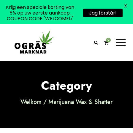
X
Krijg een speciale korting van
5% op uw eerste aankoop.
Jag förstår!
COUPON CODE "WELCOME5"
0
Category
Welkom
/ Marijuana Wax & Shatter