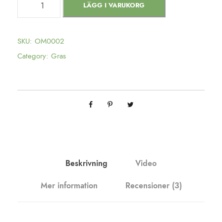
LÄGG I VARUKORG
l
u
e
SKU:
OM0002
b
Category:
Gras
e
r
r
y
K
u
s
h
Beskrivning
Video
m
Mer information
Recensioner (3)
ä
n
g