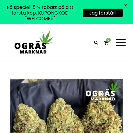
X
Få speciell 5 % rabatt på ditt
första köp. KUPONGKOD
Jag förstår!
"WELCOME5"
0