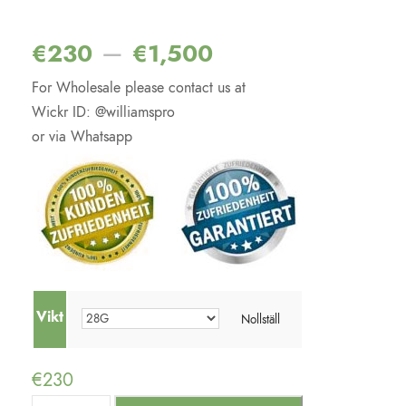
Betygsatt
3
4.67
av 5
baserat på
–
€
230
€
1,500
kundrecensio
ner
For Wholesale please contact us at
Wickr ID: @williamspro
or via Whatsapp
Vikt
Nollställ
€
230
B