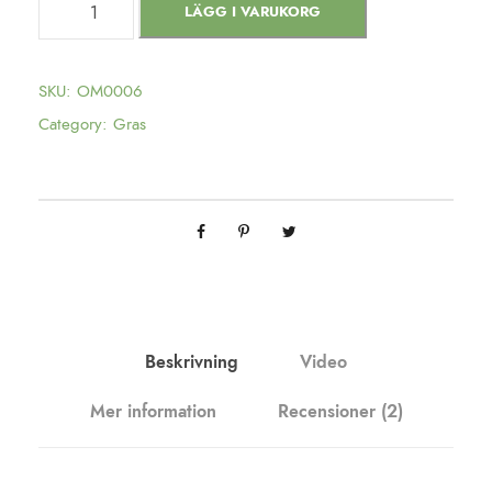
LÄGG I VARUKORG
r
a
n
SKU:
OM0006
g
Category:
Gras
e
K
u
s
h
m
ä
n
Beskrivning
Video
g
Mer information
Recensioner (2)
d