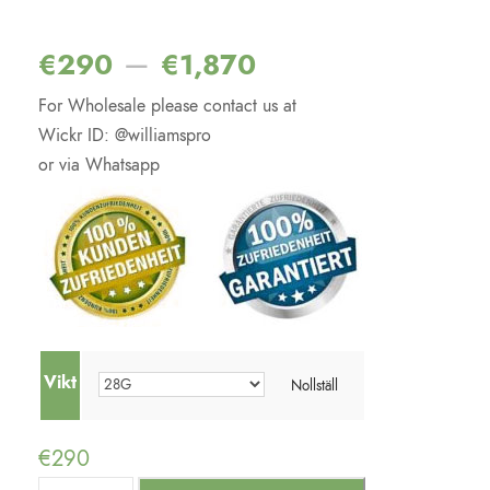
Betygsatt
2
4.50
av 5
baserat på
–
€
290
€
1,870
kundrecensi
oner
For Wholesale please contact us at
Wickr ID: @williamspro
or via Whatsapp
Vikt
Nollställ
€
290
O