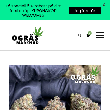
X
Få speciell 5 % rabatt på ditt
första köp. KUPONGKOD
Jag förstår!
"WELCOME5"
0