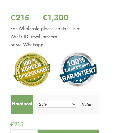
Hodnoceno
2
4.00
z 5 na
základě
–
€
215
€
1,300
hodnocení
zákazníků
For Wholesale please contact us at
Wickr ID: @williamspro
or via Whatsapp
Hmotnost
Vyčistit
€
215
B