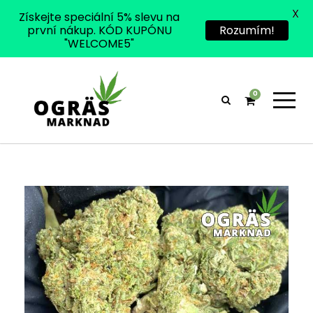
X
Získejte speciální 5% slevu na
první nákup. KÓD KUPÓNU
Rozumím!
"WELCOME5"
0