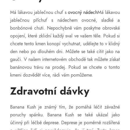
Má lákavou jablečnou chuť s
ovocný nádech
Má lákavou
jablečnou příchuť s nádechem ovocné, sladké a
bonbónové chuti. Nepochybně vám poskytne obrovské
opojení, které zklidní každý sval ve vašem těle. Pokud si
chcete tento kmen konopí vychutnat, udělejte to v klidný
den nebo po dlouhém dni. Můžete se také cítit jako na
gauči. V našem internetovém obchodě tak můžete získat
banánovou trávu na prodej. Pokud se chcete o tomto
kmeni dozvědět více, rádi vám pomůžeme.
Zdravotní dávky
Banana Kush je známý tím, že pomáhá léčit závažné
poruchy spánku. Banana Kush se také ukázal jako
účinný při léčbě deprese. Deprese je poměrně rozšířená