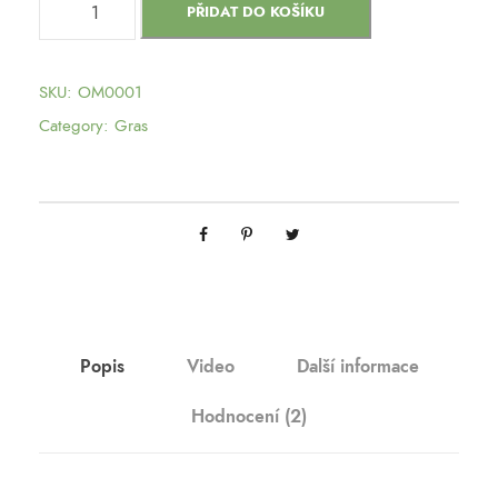
PŘIDAT DO KOŠÍKU
a
n
a
SKU:
OM0001
n
Category:
Gras
a
K
u
s
h
m
n
o
Popis
Video
Další informace
ž
Hodnocení (2)
s
t
v