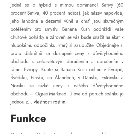
Jedná se o hybrid s mírnou dominancí Sativy (60
procent Sativa, 40 procent Indica). Jak název napovídá,
jeho lahodná a dezertní vůně a chuť jsou skutečným
potěšením pro smysly. Banana Kush podráždí vaše
chuťové pohárky a zároveň se vás bude snažit nalákat k
hlubokému odpočinku, který si zasloužíte. Objednejte si
proto diskrétně za dostupné ceny z důvěryhodného
obchodu s celosvětovým doručením a doručením v
rámci Evropy. Kupte si Banana Kush online v Evropě,
Švédsku, Finsku, na Ålandech, v Dánsku, Estonsku a
Norsku za nízké ceny z našeho důvěryhodného
obchodu – Ogras Marknad. Úleva od poruch spánku je
jednou z...
vlastnosti rostlin.
Funkce