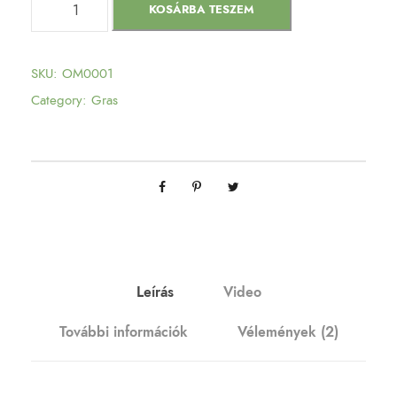
KOSÁRBA TESZEM
a
n
a
SKU:
OM0001
n
Category:
Gras
a
K
u
s
h
m
e
n
Leírás
Video
n
További információk
Vélemények (2)
y
i
s