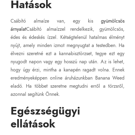
Hatások
Csábító almaíze van, egy kis
gyümölcsös
árnyalat
Csábító almaízzel rendelkezik, gyümölcsös,
édes és édeskés ízzel. Kétségtelenül hatalmas élményt
nyújt, amely minden izmot megnyugtat a testedben. Ha
élvezni szeretné ezt a kannabisztörzset, tegye ezt egy
nyugodt napon vagy egy hosszú nap után. Az is lehet,
hogy úgy érzi, mintha a kanapén ragadt volna. Ennek
eredményeképpen online áruházunkban Banana Weed
eladó. Ha többet szeretne megtudni erről a törzsről,
azonnal segítünk Önnek.
Egészségügyi
ellátások