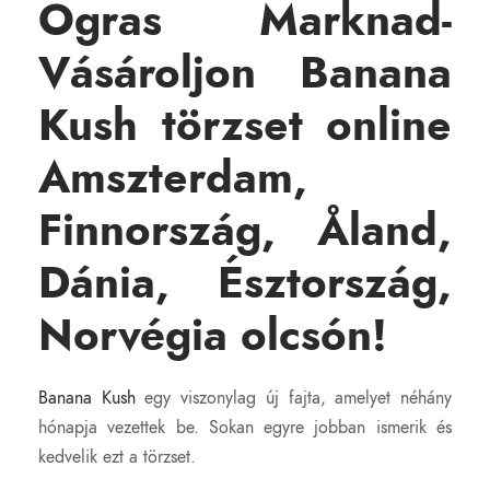
Ogras Marknad-
é
g
Vásároljon Banana
Kush törzset online
Amszterdam,
Finnország, Åland,
Dánia, Észtország,
Norvégia olcsón!
Banana Kush
egy viszonylag új fajta, amelyet néhány
hónapja vezettek be. Sokan egyre jobban ismerik és
kedvelik ezt a törzset.