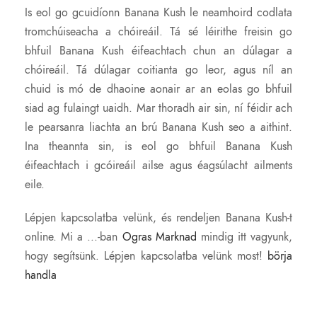
Is eol go gcuidíonn Banana Kush le neamhoird codlata
tromchúiseacha a chóireáil. Tá sé léirithe freisin go
bhfuil Banana Kush éifeachtach chun an dúlagar a
chóireáil. Tá dúlagar coitianta go leor, agus níl an
chuid is mó de dhaoine aonair ar an eolas go bhfuil
siad ag fulaingt uaidh. Mar thoradh air sin, ní féidir ach
le pearsanra liachta an brú Banana Kush seo a aithint.
Ina theannta sin, is eol go bhfuil Banana Kush
éifeachtach i gcóireáil ailse agus éagsúlacht ailments
eile.
Lépjen kapcsolatba velünk, és rendeljen Banana Kush-t
online. Mi a ...-ban
Ogras Marknad
mindig itt vagyunk,
hogy segítsünk. Lépjen kapcsolatba velünk most!
börja
handla