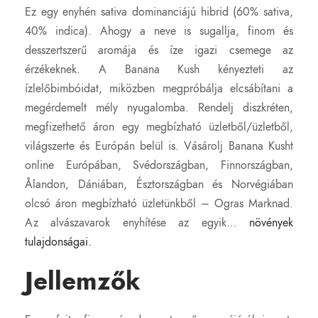
Ez egy enyhén sativa dominanciájú hibrid (60% sativa,
40% indica). Ahogy a neve is sugallja, finom és
desszertszerű aromája és íze igazi csemege az
érzékeknek. A Banana Kush kényezteti az
ízlelőbimbóidat, miközben megpróbálja elcsábítani a
megérdemelt mély nyugalomba. Rendelj diszkréten,
megfizethető áron egy megbízható üzletből/üzletből,
világszerte és Európán belül is. Vásárolj Banana Kusht
online Európában, Svédországban, Finnországban,
Ålandon, Dániában, Észtországban és Norvégiában
olcsó áron megbízható üzletünkből – Ogras Marknad.
Az alvászavarok enyhítése az egyik...
növények
tulajdonságai.
Jellemzők