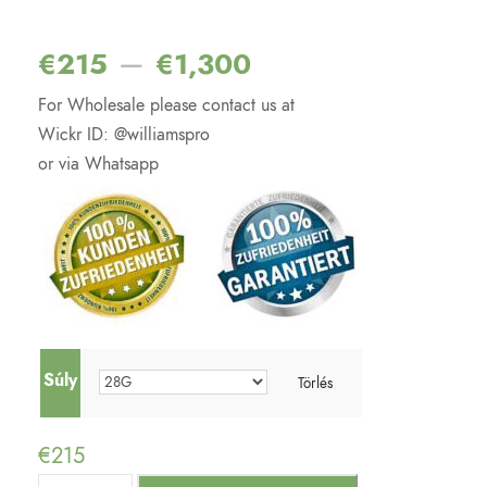
Értékelés
2
4.00
az 5-
ből,
–
€
215
€
1,300
értékelés
alapján
For Wholesale please contact us at
Wickr ID: @williamspro
or via Whatsapp
Súly
Törlés
€
215
B