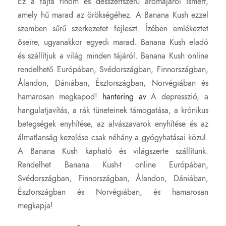
Ez a fajta finom és desszertszerű aromájáról ismert,
amely hű marad az örökségéhez. A Banana Kush ezzel
szemben sűrű szerkezetet fejleszt. Ízében emlékeztet
őseire, ugyanakkor egyedi marad. Banana Kush eladó
és szállítjuk a világ minden tájáról. Banana Kush online
rendelhető Európában, Svédországban, Finnországban,
Ålandon, Dániában, Észtországban, Norvégiában és
hamarosan megkapod!
hantering av
A depresszió, a
hangulatjavítás, a rák tüneteinek támogatása, a krónikus
betegségek enyhítése, az alvászavarok enyhítése és az
álmatlanság kezelése csak néhány a gyógyhatásai közül.
A Banana Kush kapható és világszerte szállítunk.
Rendelhet Banana Kush-t online Európában,
Svédországban, Finnországban, Ålandon, Dániában,
Észtországban és Norvégiában, és hamarosan
megkapja!