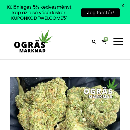
X
Különleges 5% kedvezményt
kap az első vásárláskor.
Jag förstår!
KUPONKÓD "WELCOME5"
0