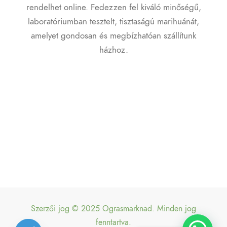
rendelhet online. Fedezzen fel kiváló minőségű,
laboratóriumban tesztelt, tisztaságú marihuánát,
amelyet gondosan és megbízhatóan szállítunk
házhoz.
Szerzői jog © 2025 Ograsmarknad. Minden jog
Banana Kush
-
224G
fenntartva.
Someone in Hyvinkää, Finland