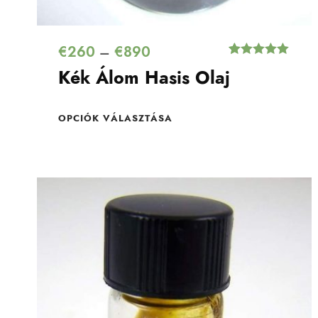
€
260
€
890
–
Értékelés
1
Kék Álom Hasis Olaj
5.00
az 5-
ből,
értékelés
alapján
OPCIÓK VÁLASZTÁSA