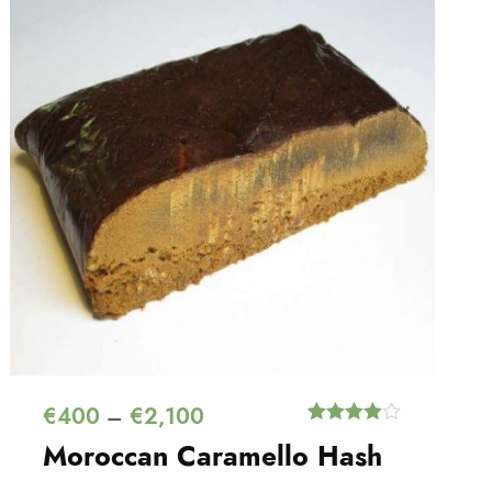
€
400
€
2,100
–
Értékelés
1
Moroccan Caramello Hash
4.00
az 5-
ből,
értékelés