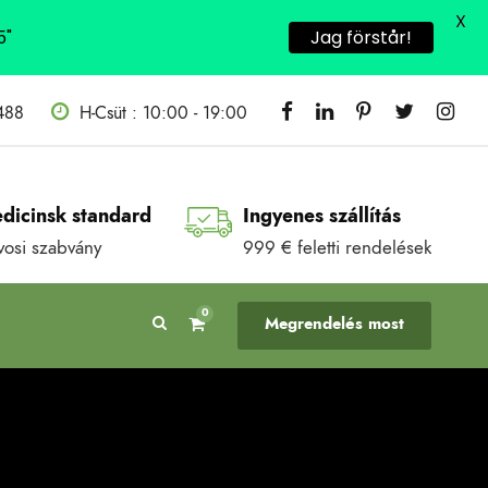
X
5"
Jag förstår!
1488
H-Csüt : 10:00 - 19:00
dicinsk standard
Ingyenes szállítás
vosi szabvány
999 € feletti rendelések
0
Megrendelés most