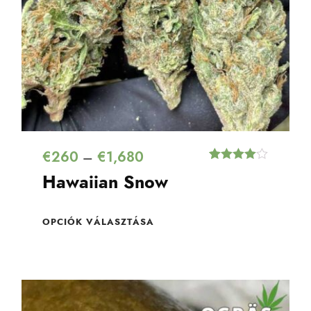
€
260
€
1,680
–
Értékelés
2
Hawaiian Snow
4.00
az 5-
ből,
értékelés
alapján
OPCIÓK VÁLASZTÁSA