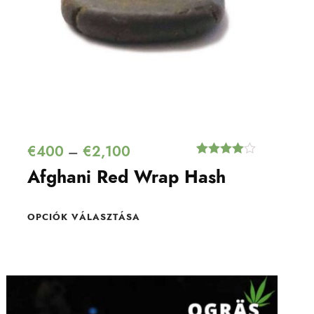
€
400
€
2,100
–
Értékelés
1
Afghani Red Wrap Hash
4.00
az 5-
ből,
értékelés
alapján
OPCIÓK VÁLASZTÁSA