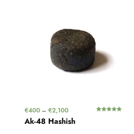
€
400
€
2,100
–
Értékelés
1
Ak-48 Hashish
5.00
az 5-
ből,
értékelés