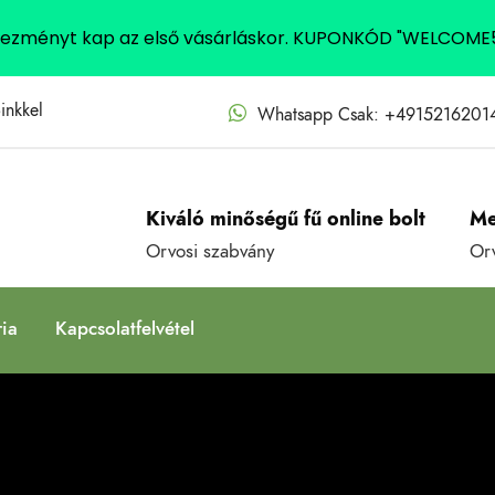
vezményt kap az első vásárláskor. KUPONKÓD "WELCOME
inkkel
Whatsapp Csak: +491521620
Kiváló minőségű fű online bolt
Me
Orvosi szabvány
Or
ria
Kapcsolatfelvétel