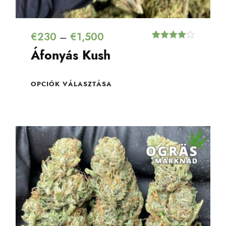
€
230
€
1,500
–
Értékelés
3
Áfonyás Kush
4.67
az 5-
ből,
értékelés
alapján
OPCIÓK VÁLASZTÁSA