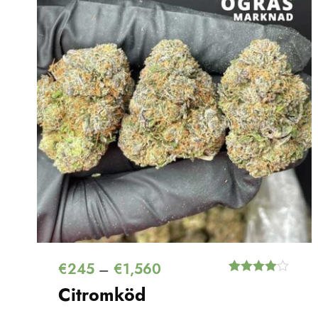
€
245
€
1,560
–
Értékelés
3
Citromköd
4.33
az 5-
ből,
értékelés