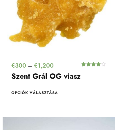
€
300
€
1,200
–
Értékelés
2
Szent Grál OG viasz
4.50
az 5-
ből,
értékelés
alapján
OPCIÓK VÁLASZTÁSA