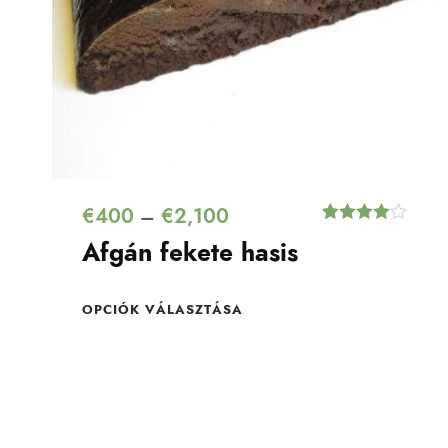
€
400
€
2,100
–
Értékelés
1
Afgán fekete hasis
4.00
az 5-
ből,
értékelés
alapján
OPCIÓK VÁLASZTÁSA