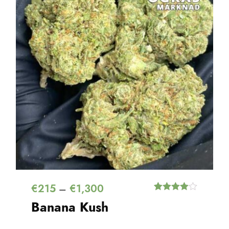
€
215
€
1,300
–
Értékelés
2
Banana Kush
4.00
az 5-
ből,
értékelés