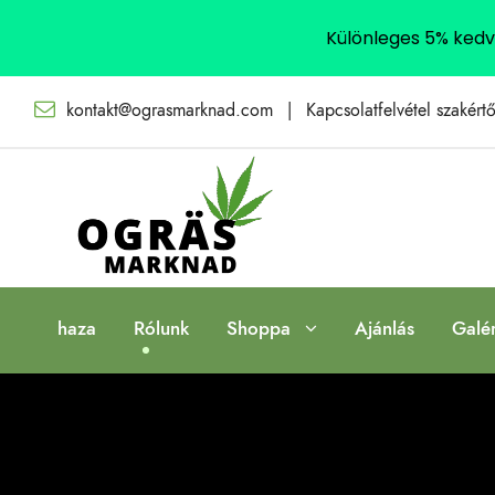
Különleges 5% ked
kontakt@ograsmarknad.com
|
Kapcsolatfelvétel szakértő
haza
Rólunk
Shoppa
Ajánlás
Galé