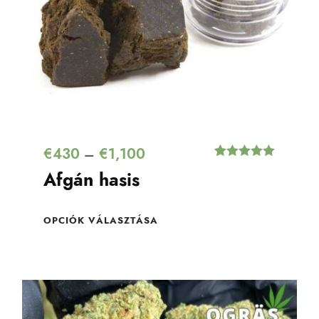
€
430
€
1,100
–
Értékelés
2
Afgán hasis
5.00
az 5-
ből,
értékelés
alapján
OPCIÓK VÁLASZTÁSA