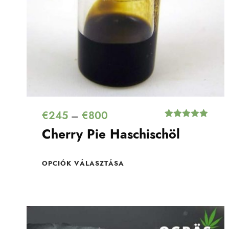
€
245
€
800
–
Értékelés
1
Cherry Pie Haschischöl
5.00
az 5-
ből,
értékelés
alapján
OPCIÓK VÁLASZTÁSA