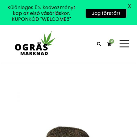
X
Különleges 5% kedvezményt
kap az első vásárláskor.
Jag förstår!
KUPONKÓD "WELCOME5"
0