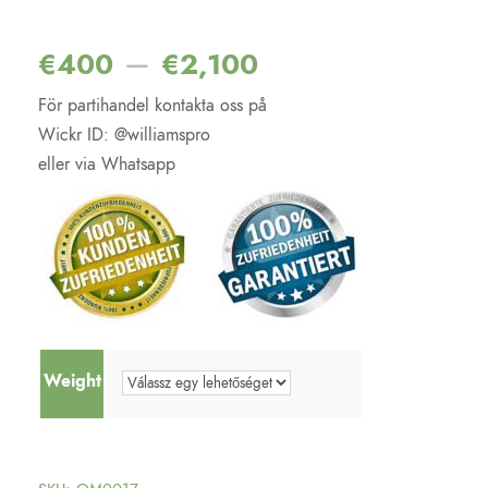
Értékelés
1
5.00
az 5-ből,
értékelés
–
€
400
€
2,100
alapján
För partihandel kontakta oss på
Wickr ID: @williamspro
eller via Whatsapp
Weight