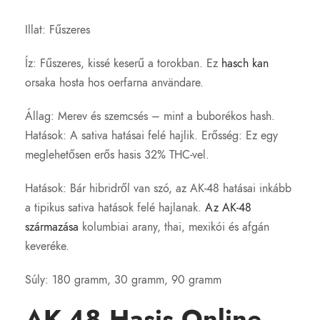
Illat: Fűszeres
Íz: Fűszeres, kissé keserű a torokban. Ez
hasch kan
orsaka hosta hos oerfarna användare.
Állag: Merev és szemcsés – mint a buborékos hash.
Hatások: A sativa hatásai felé hajlik. Erősség: Ez egy
meglehetősen erős hasis 32% THC-vel.
Hatások: Bár hibridről van szó, az AK-48 hatásai inkább
a tipikus sativa hatások felé hajlanak.
Az AK-48
származása
kolumbiai arany, thai, mexikói és afgán
keveréke.
Súly: 180 gramm, 30 gramm, 90 gramm
AK-48 Hasis Online