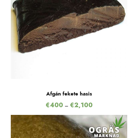
Afgán fekete hasis
€
400
€
2,100
–