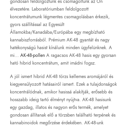
gondosan feldolgoztunk és csomagoltunk az Ön
élvezetére. Laboratóriumban feldolgozott
koncentrátumunk légmentes csomagolásban érkezik,
gyors szállítással az Egyesült
Államokba/Kanadába/Európába egy megbízható
kannabiszforrásból. Prémium AK-48 gyantát és nagy
hatékonyságú hasist kínálunk minden ügyfelünknek. A
mi...
AK-48-pollen
A ragacsos AK-48 hasis egy gyorsan
ható hibrid koncentrátum, amit imádni fogsz.
A jól ismert hibrid AK-48 törzs kellemes aromájáról és
kiegyensúlyozott hatásairól ismert. Ezek a tulajdonságok
koncentrálódnak, amikor hasissá alakítják, erősebb és
hosszabb ideig tartó élményt nyújtva. AK-48 hasisunk
egy gazdag, illatos és nagyon erős termék, amelyet
gondosan állítanak elő a törzsben található terpének és
kannabinoidok megőrzése érdekében. AK-48-unk