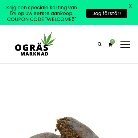
X
Krijg een speciale korting van
5% op uw eerste aankoop.
Jag förstår!
COUPON CODE "WELCOME5"
0