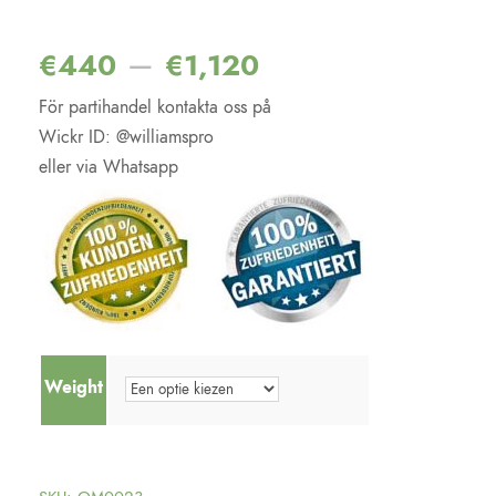
Waardering
2
4.50
op 5
gebaseerd
–
€
440
€
1,120
op
klantbeoordeli
ngen
För partihandel kontakta oss på
Wickr ID: @williamspro
eller via Whatsapp
Weight