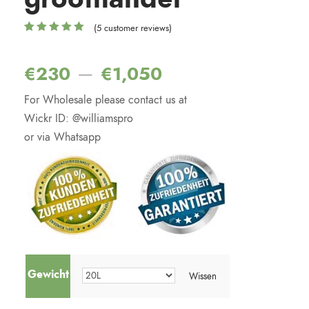
(
5
customer reviews)
Waardering
2
5.00
op 5
gebaseerd op
–
€
230
€
1,050
klantbeoordelin
gen
For Wholesale please contact us at
Wickr ID: @williamspro
or via Whatsapp
Gewicht
Wissen