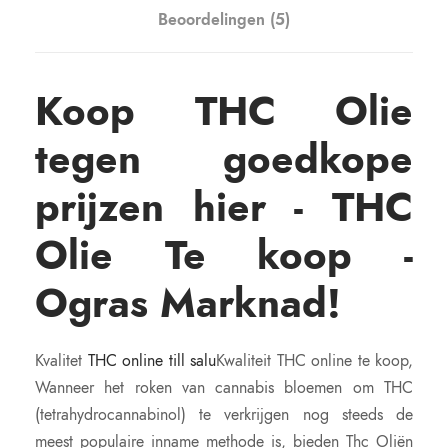
s
Beoordelingen (5)
t
l
e
Koop THC Olie
d
e
tegen goedkope
t
prijzen hier - THC
a
a
Olie Te koop -
n
t
Ogras Marknad!
a
l
Kvalitet
THC online till salu
Kwaliteit THC online te koop,
Wanneer het roken van cannabis bloemen om THC
(tetrahydrocannabinol) te verkrijgen nog steeds de
meest populaire inname methode is, bieden Thc Oliën