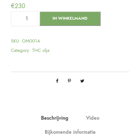
€
230
T
IN WINKELMAND
H
C
-
SKU:
OM0014
o
Category:
THC olja
l
j
a
i
g
r
o
s
Beschrijving
Video
s
Bijkomende informatie
i